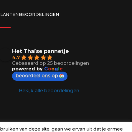
KLANTENBEOORDELINGEN
Het Thaise pannetje
4.7
Gebaseerd op 25 beoordelingen
powered by
G
o
o
g
l
e
beoordeel ons op
Bekijk alle beoordelingen
bruiken van deze site, gaan we ervan uit dat je ermee