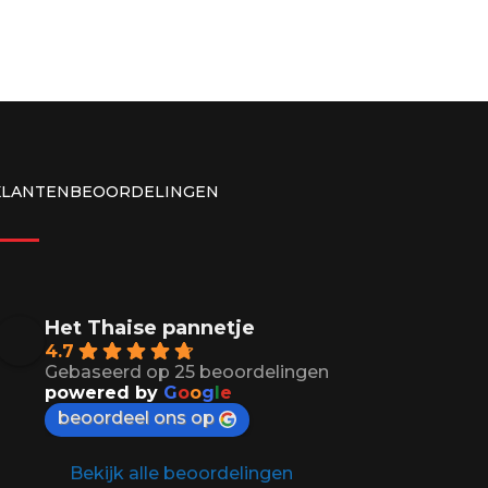
KLANTENBEOORDELINGEN
Het Thaise pannetje
4.7
Gebaseerd op 25 beoordelingen
powered by
G
o
o
g
l
e
beoordeel ons op
Bekijk alle beoordelingen