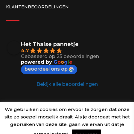
KLANTENBEOORDELINGEN
Het Thaise pannetje
4.7
Gebaseerd op 25 beoordelingen
powered by
G
o
o
g
l
e
beoordeel ons op
Bekijk alle beoordelingen
We gebruiken cookies om ervoor te zorgen dat onze
site zo soepel mogelijk draait. Als je doorgaat met het
© Krata Thai - Thais eten in hartje Deurne. Alle rechten
gebruiken van deze site, gaan we ervan uit dat je
voorbehouden.
ermee instemt.