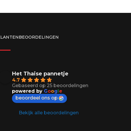
KLANTENBEOORDELINGEN
Het Thaise pannetje
4.7
Gebaseerd op 25 beoordelingen
powered by
G
o
o
g
l
e
beoordeel ons op
Bekijk alle beoordelingen