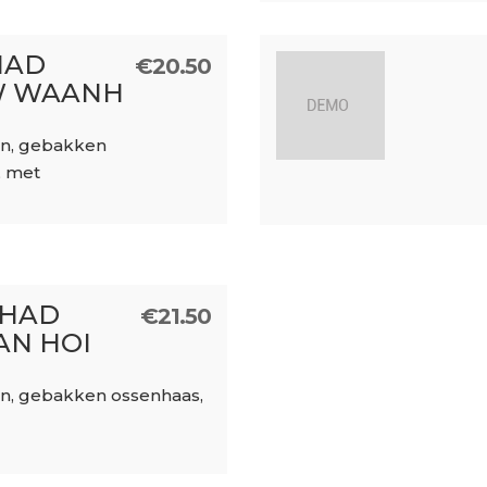
HAD
€
20.50
W WAANH
en, gebakken
, met
PHAD
€
21.50
AN HOI
en, gebakken ossenhaas,