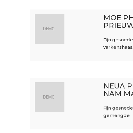
MOE P
PRIEU
Fijn gesned
varkenshaas
NEUA 
NAM M
Fijn gesned
gemengde