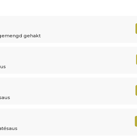
 gemengd gehakt
aus
saus
atésaus