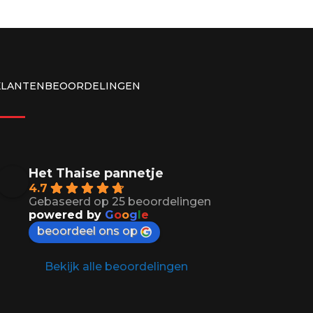
KLANTENBEOORDELINGEN
Het Thaise pannetje
4.7
Gebaseerd op 25 beoordelingen
powered by
G
o
o
g
l
e
beoordeel ons op
Bekijk alle beoordelingen